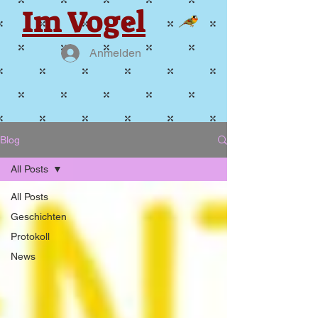
Im Vogel
Anmelden
Blog
All Posts
All Posts
Geschichten
Protokoll
News