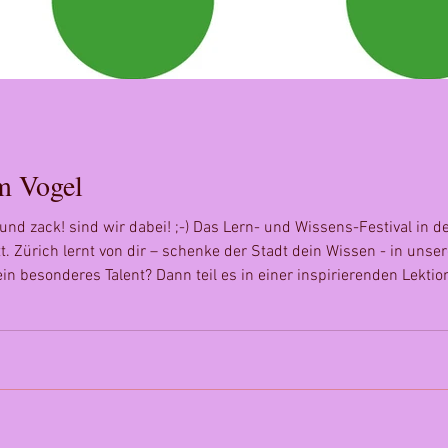
m Vogel
und zack! sind wir dabei! ;-) Das Lern- und Wissens-Festival in de
. Zürich lernt von dir – schenke der Stadt dein Wissen - in uns
ein besonderes Talent? Dann teil es in einer inspirierenden Lekt
ung – nur etwas Mut, Freude und Leidenschaft für ein bes