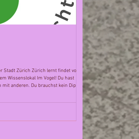
r Stadt Zürich Zürich lernt findet vom 14.
erem Wissenslokal Im Vogel! Du hast
ion mit anderen. Du brauchst kein Diplom