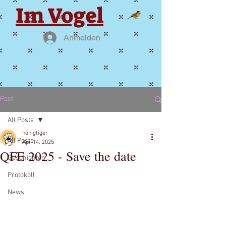
Im Vogel
Anmelden
Post
All Posts
honigtiger
All Posts
Apr 14, 2025
QFE 2025 - Save the date
Geschichten
Protokoll
News