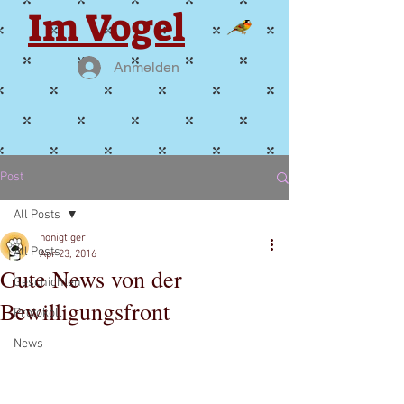
Im Vogel
Anmelden
Post
All Posts
honigtiger
All Posts
Apr 23, 2016
Gute News von der
Geschichten
Bewilligungsfront
Protokoll
News