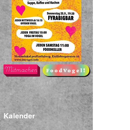
Mitmachen
FoodVogel!
Kalender